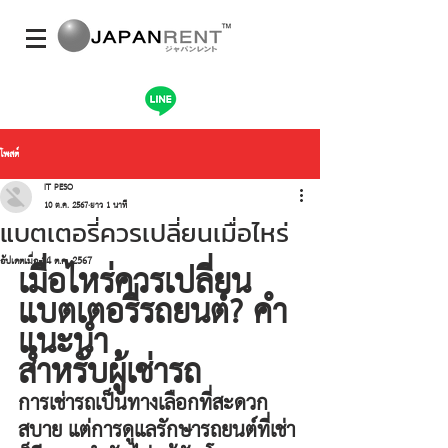
โพสต์
IT PESO
10 ต.ค. 2567
ยาว 1 นาที
แบตเตอรี่ควรเปลี่ยนเมื่อไหร่
อัปเดตเมื่อ
เมื่อไหร่ควรเปลี่ยน
24 ต.ค. 2567
แบตเตอรี่รถยนต์? คำ
แนะนำ
สำหรับผู้เช่ารถ
การเช่ารถเป็นทางเลือกที่สะดวก
สบาย แต่การดูแลรักษารถยนต์ที่เช่า