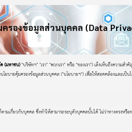
มครองข้อมูลส่วนบุคคล (Data Priva
ัด (มหาชน)
"บริษัทฯ" "เรา" "พวกเรา" หรือ "ของเรา") เล็งเห็นถึงความสำ
หนดนโยบายคุ้มครองข้อมูลส่วนบุคคล ("นโยบายฯ") เพื่อให้สอดคล้องและเป็น
เกี่ยวกับบุคคล ซึ่งทำให้สามารถระบุตัวบุคคลนั้นได้ ไม่ว่าทางตรงหรือทาง